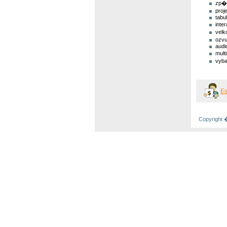
zp�t
pro
tabu
inte
velk
ozv
audi
mul
vyb
E
Copyright