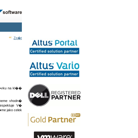
Zp�t
�vku na kl��
hneme vhodn�
espektuje V�
e jako celek