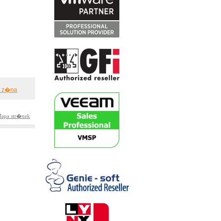
� z�na
apa str�nek