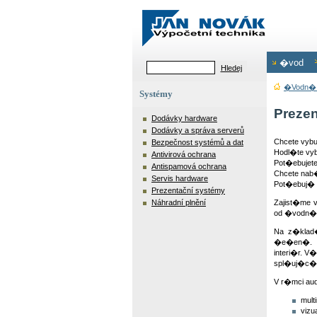
�vod
�vodn� 
Systémy
Prezen
Dodávky hardware
Dodávky a správa serverů
Chcete vyb
Bezpečnost systémů a dat
Hodl�te vy
Antivirová ochrana
Pot�ebujet
Antispamová ochrana
Chcete nab
Servis hardware
Pot�ebuj�
Prezentační systémy
Náhradní plnění
Zajist�me
od �vodn� 
Na z�klad
�e�en�. P
interi�r. 
spl�uj�c� 
V r�mci au
mult
vizu