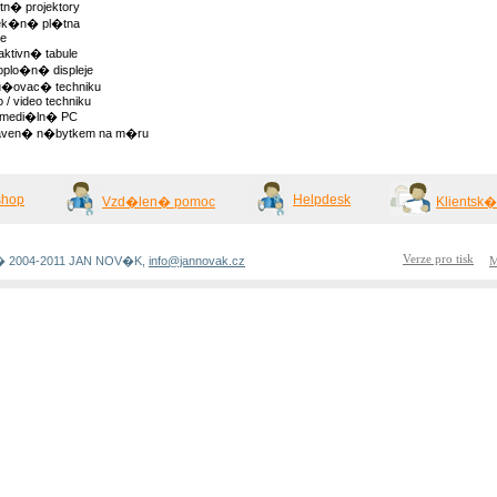
n� projektory
jek�n� pl�tna
le
raktivn� tabule
oplo�n� displeje
u�ovac� techniku
o / video techniku
timedi�ln� PC
aven� n�bytkem na m�ru
shop
Helpdesk
Vzd�len� pomoc
Klientsk
Verze pro tisk
 � 2004-2011 JAN NOV�K,
info@jannovak.cz
M