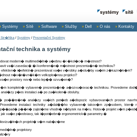
Systémy
Sítě
Software
Služby
Dell
O nás
Kontakty
Str�nka
/
Systémy
/
Prezentační Systémy
tační technika a systémy
udovat modern� multimedi�ln� u�ebnu �i �kol�c� m�stnost?
bavit va�i zasedac� �i konferen�n� m�stnost prezenta�n� technikou?
e efektivn� i�efektn� prezentovat va�e v�robky a�slu�by va�im z�kazn�k�m?
�dnout n�v�t�vn�k�m velkoplo�nou projekci?
 va�e prostory nov� nebo lep�� ozvu�en�?
 v�m kompletn� vybaven� prezenta�n� a�ozvu�ovac� technikou. Provedeme dod
anal�zy p�es instalaci a� po za�kolen� obsluhy.
� po��te�n� anal�zy va�ich pot�eb a�dispozic vybavovan�ch prostor navr
rovedeme instalaci techniky a�dal��ho vybaven� takov�m zp�sobem, kter� r
V�p��pad� p��n� zajist�me vhodn� n�bytek na m�ru. Hotov� projekt v�m p�ed�m
jak va�e p�edstavy, tak i�pot�ebn� ergonometrick� parametry.�
diovizu�ln�ch projekt� v�m nab�z�me
imedi�ln� projektory
aliz�ry