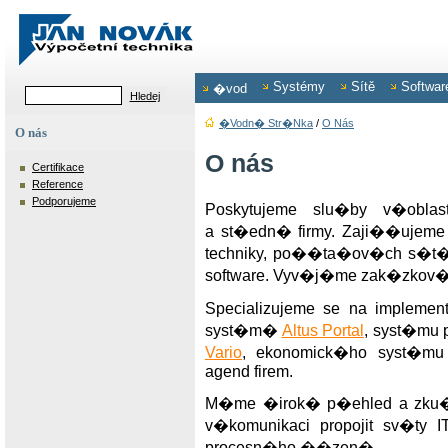
Systémy
Sítě
Softwar
�vod
�vodn� Str�nka
/
O Nás
O nás
O nás
Certifikace
Reference
Podporujeme
Poskytujeme slu�by v�obla
a st�edn� firmy. Zaji��ujem
techniky, po��ta�ov�ch s�t�,
software. Vyv�j�me zak�zkov� s
Specializujeme se na impleme
syst�m�
Altus Portal
, syst�mu
Vario
, ekonomick�ho syst�m
agend firem.
M�me �irok� p�ehled a zku�e
v�komunikaci propojit sv�ty I
procesn�ho ��zen�