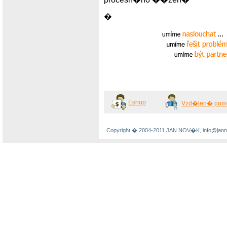
�
Eshop
Vzd�len� pom
Copyright � 2004-2011 JAN NOV�K,
info@jan