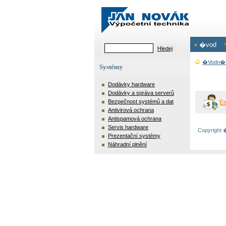
�vod
�vodn� 
Systémy
Dodávky hardware
Dodávky a správa serverů
Bezpečnost systémů a dat
E
Antivirová ochrana
Antispamová ochrana
Servis hardware
Copyright
Prezentační systémy
Náhradní plnění