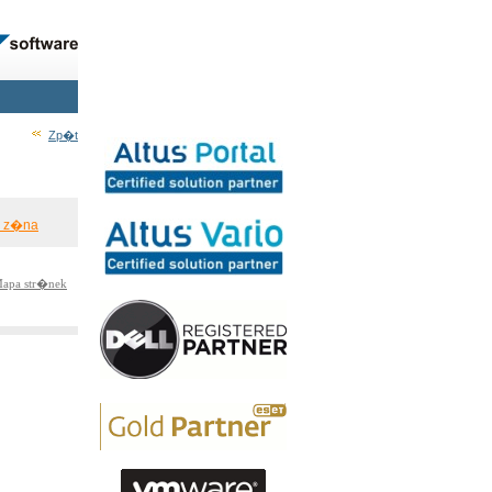
Zp�t
� z�na
apa str�nek