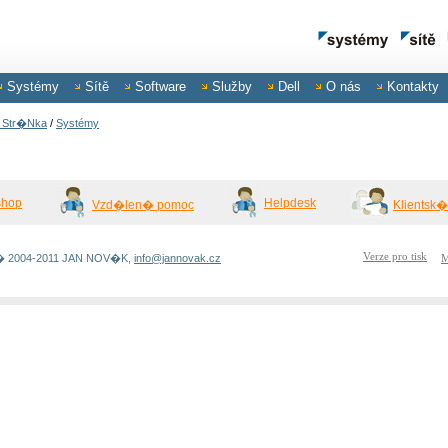
Systémy
Sítě
Software
Služby
Dell
O nás
Kontakty
Str�nka
/
Systémy
shop
Helpdesk
Vzd�len� pomoc
Klientsk
Verze pro tisk
 � 2004-2011 JAN NOV�K,
info@jannovak.cz
M