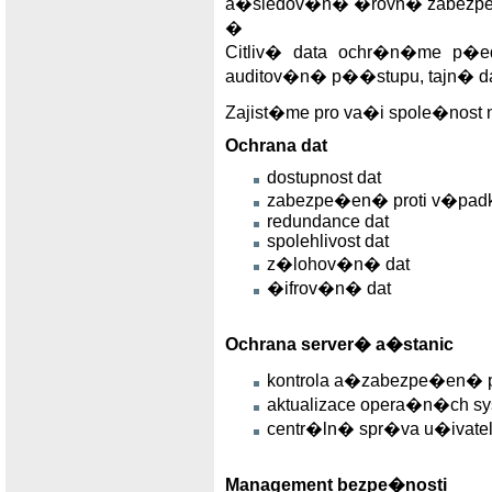
a�sledov�n� �rovn� zabezp
�
Citliv� data ochr�n�me p�
auditov�n� p��stupu, tajn� da
Zajist�me pro va�i spole�nost
Ochrana dat
dostupnost dat
zabezpe�en� proti v�pad
redundance dat
spolehlivost dat
z�lohov�n� dat
�ifrov�n� dat
Ochrana server� a�stanic
kontrola a�zabezpe�en� 
aktualizace opera�n�ch
centr�ln� spr�va u�ivate
Management bezpe�nosti