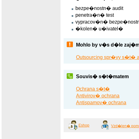
bezpe�nostn� audit
penetra�n� test
vypracov�n� bezpe�nost
�kolen� u�ivatel�
Mohlo by v�s d�le zaj�m
Outsourcing spr�vy s�t�
Souvis� s�t�matem
Ochrana s�t�
Antivirov� ochrana
Antispamov� ochrana
Eshop
Vzd�len� pom