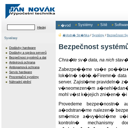
Systémy
Sítě
Softwar
�vod
�vodn� Str�nka
/
Systémy
/
Bezpečnost Sy
Systémy
Bezpečnost systémů
Dodávky hardware
Dodávky a správa serverů
Bezpečnost systémů a dat
Chra�te sv� data, na nich st
Antivirová ochrana
Antispamová ochrana
Zabezpe��me va�e po��ta�e
Servis hardware
lok�ln� s�t�.�Firemn� data c
Prezentační systémy
server. Zajist�me pravideln�
Náhradní plnění
v�neomezen�m a�nehl�dan�m
mohl v�st k�jejich zni�en� �i
Provedeme bezpe�nostn� audit
a�odstran�me nalezen� bezpe�
sm�rnice a�vy�kol�me u�iv
kontroln� mechanismy d