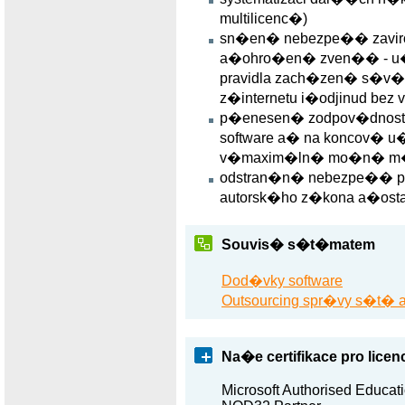
multilicenc�)
sn�en� nebezpe�� zavi
a�ohro�en� zven�� - u�
pravidla zach�zen� s�v�po
z�internetu i�odjinud be
p�enesen� zodpov�dnosti
software a� na koncov� 
v�maxim�ln� mo�n� m
odstran�n� nebezpe�� 
autorsk�ho z�kona a�ost
Souvis� s�t�matem
Dod�vky software
Outsourcing spr�vy s�t�
Na�e certifikace pro lic
Microsoft Authorised Educat