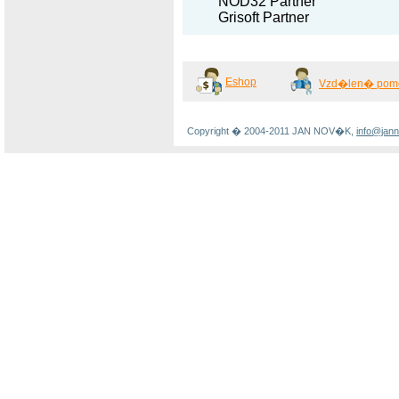
NOD32 Partner
Grisoft Partner
Eshop
Vzd�len� pom
Copyright � 2004-2011 JAN NOV�K,
info@jan