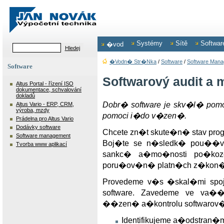
Systémy
Sítě
Softwar
�vod
�vodn� Str�nka
/
Software
/
Software Man
Software
Softwarový audit a
Altus Portal - řízení ISO
dokumentace, schvalování
dokladů
Dobr� software je skv�l� po
Altus Vario - ERP, CRM,
výroba, mzdy
pomoci i�do v�zen�.
Prádelna pro Altus Vario
Dodávky software
Chcete zn�t skute�n� stav pr
Software management
Boj�te se n�sledk� pou��v
Tvorba www aplikací
sankc� a�mo�nosti po�koz
poru�ov�n� platn�ch z�kon
Provedeme v�s �skal�mi 
software. Zavedeme ve va�
��zen� a�kontrolu softwarov
Identifikujeme a�odstran�