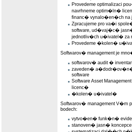
Provedeme optimalizaci 
navrhneme optim�ln� li
financ� vynalo�en�ch na j
Zpracujeme pro va�i spo
software, ud�vaj�c� jasn
jednotliv�ch u�ivatel� za 
Provedeme �kolen� u�iva
Softwarov� management je mno�i
softwarov� audit � inventar
zaveden� a�dodr�ov�n�
software
Software Asset Managemen
licenc�
�kolen� u�ivatel�
Softwarov� management V�m p
bodech:
vytvo�en� funk�n� evide
stanoven� jasn� koncep
systematizaci dal��ch n�