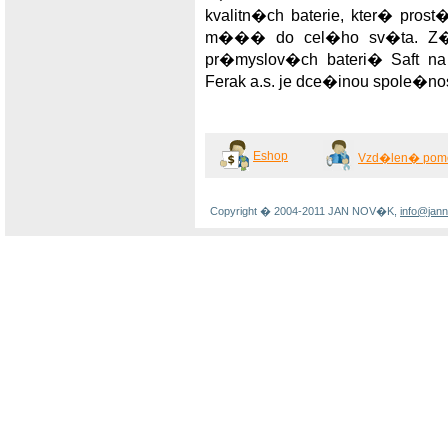
kvalitn�ch baterie, kter� pr
m��� do cel�ho sv�ta. Z�r
pr�myslov�ch bateri� Saft n
Ferak a.s. je dce�inou spole�nos
Eshop
Vzd�len� pom
Copyright � 2004-2011 JAN NOV�K,
info@jan