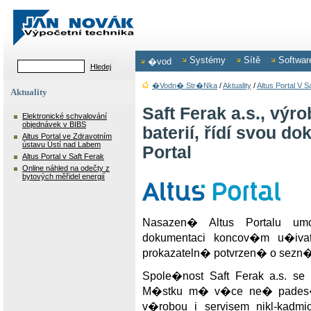
Systémy
Sítě
Softwar
�vod
�vodn� Str�nka
/
Aktuality
/
Altus Portal V S
Aktuality
Saft Ferak a.s., vý
Elektronické schvalování
objednávek v BIBS
baterií, řídí svou d
Altus Portal ve Zdravotním
ústavu Ústí nad Labem
Portal
Altus Portal v Saft Ferak
Online náhled na odečty z
bytových měřidel energií
Nasazen� Altus Portalu umo
dokumentaci koncov�m u�iv
prokazateln� potvrzen� o s
Spole�nost Saft Ferak a.s. s
M�stku m� v�ce ne� pades�ti
v�robou i servisem nikl-kadm