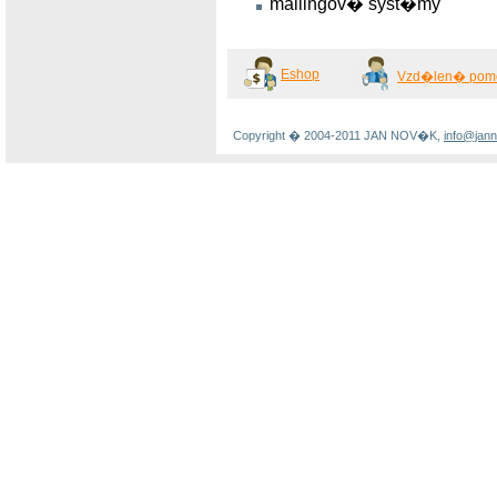
mailingov� syst�my
Eshop
Vzd�len� pom
Copyright � 2004-2011 JAN NOV�K,
info@jan