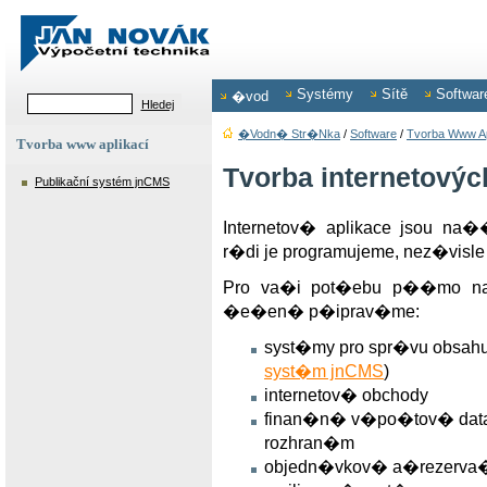
Systémy
Sítě
Softwar
�vod
�vodn� Str�nka
/
Software
/
Tvorba Www Ap
Tvorba www aplikací
Tvorba internetových
Publikační systém jnCMS
Internetov� aplikace jsou na
r�di je programujeme, nez�visl
Pro va�i pot�ebu p��mo n
�e�en� p�iprav�me:
syst�my pro spr�vu obsahu
syst�m jnCMS
)
internetov� obchody
finan�n� v�po�tov� dat
rozhran�m
objedn�vkov� a�rezerva